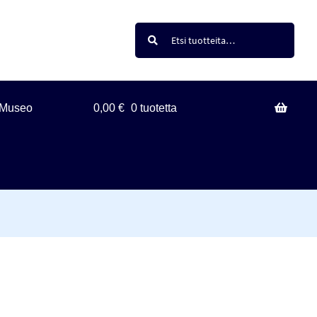
Haku
Etsi:
Museo
0,00
€
0 tuotetta