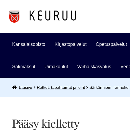
Siirry
Siirry
navigointiin
sisältöön
Kansalaisopisto
Kirjastopalvelut
Opetuspalvelut
Salimaksut
Uimakoulut
Varhaiskasvatus
Vene
Etusivu
Retket, tapahtumat ja leirit
Särkänniemi ranneke
Pääsy kielletty