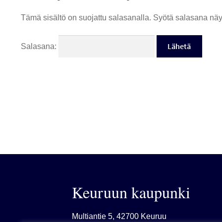
Tämä sisältö on suojattu salasanalla. Syötä salasana näyt
Salasana:
Keuruun kaupunki
Multiantie 5, 42700 Keuruu