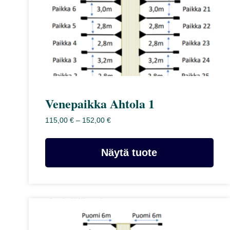
Venepaikka Ahtola 1
Hintaluokka:
115,00
€
–
152,00
€
115,00 €
–
Näytä tuote
152,00 €
Tällä
tuotteella
on