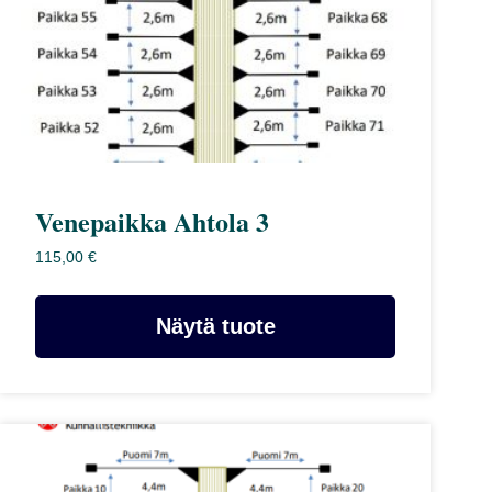
Venepaikka Ahtola 3
115,00
€
Näytä tuote
Tällä
tuotteella
on