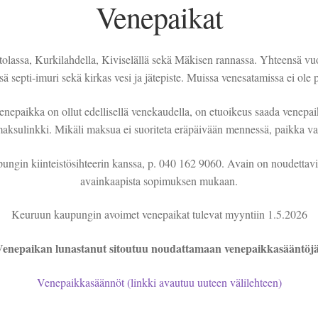
Venepaikat
tolassa, Kurkilahdella, Kiviselällä sekä Mäkisen rannassa. Yhteensä vu
ä septi-imuri sekä kirkas vesi ja jätepiste. Muissa venesatamissa ei ole 
 venepaikka on ollut edellisellä venekaudella, on etuoikeus saada venepa
aksulinkki. Mikäli maksua ei suoriteta eräpäivään mennessä, paikka v
ungin kiinteistösihteerin kanssa, p. 040 162 9060. Avain on noudettavi
avainkaapista sopimuksen mukaan.
Keuruun kaupungin avoimet venepaikat tulevat myyntiin 1.5.2026
Venepaikan lunastanut sitoutuu noudattamaan venepaikkasääntöj
Venepaikkasäännöt (linkki avautuu uuteen välilehteen)