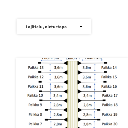
Tällä
tuotteella
on
useampi
muunnelma.
Voit
tehdä
valinnat
tuotteen
sivulla.