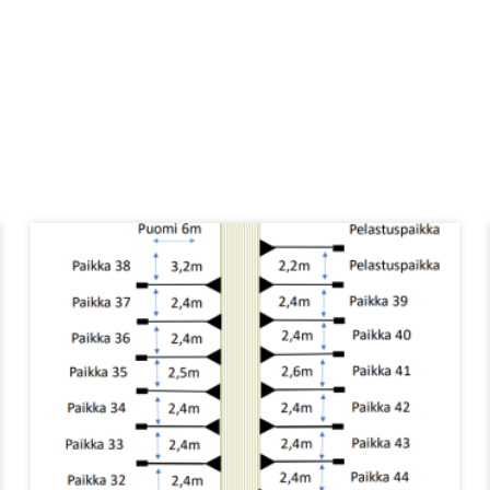
Tällä
tuotteella
on
useampi
muunnelma.
Voit
tehdä
valinnat
tuotteen
sivulla.