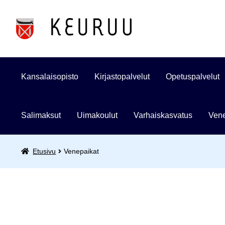
Siirry
Siirry
navigointiin
sisältöön
Kansalaisopisto
Kirjastopalvelut
Opetuspalvelut
Salimaksut
Uimakoulut
Varhaiskasvatus
Vene
Etusivu
Venepaikat