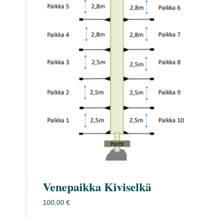
useampi
muunnelma.
Voit
tehdä
valinnat
tuotteen
sivulla.
Venepaikka Kiviselkä
100,00
€