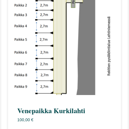
useampi
muunnelma.
Voit
tehdä
valinnat
tuotteen
sivulla.
Venepaikka Kurkilahti
100,00
€