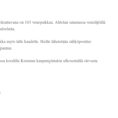
okrattavana on 103 venepaikkaa. Ahtolan satamassa veneilijöillä
palveluita.
ikka myös tälle kaudelle. Heille lähetetään sähköpostitse
apautuu.
ssa koodilla Keuruun kaupungintalon ulkoseinällä olevasta
ä