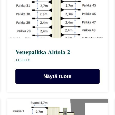
Venepaikka Ahtola 2
115,00
€
Näytä tuote
Tällä
tuotteella
on