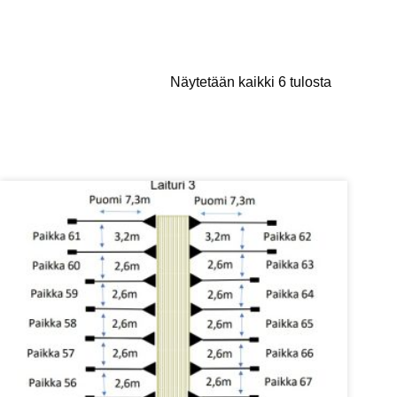
Näytetään kaikki 6 tulosta
Tällä
tuotteella
on
useampi
muunnelma.
Voit
tehdä
valinnat
tuotteen
sivulla.