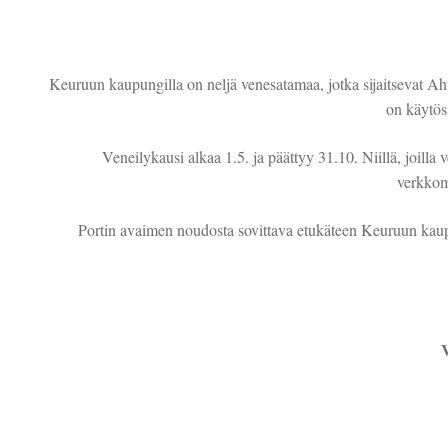
Keuruun kaupungilla on neljä venesatamaa, jotka sijaitsevat Ah
on käytöss
Veneilykausi alkaa 1.5. ja päättyy 31.10. Niillä, joilla
verkkom
Portin avaimen noudosta sovittava etukäteen Keuruun kaup