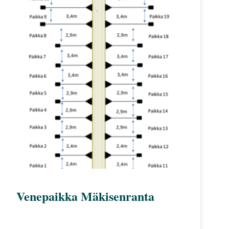
useampi
muunnelma.
Voit
tehdä
valinnat
tuotteen
sivulla.
Venepaikka Mäkisenranta