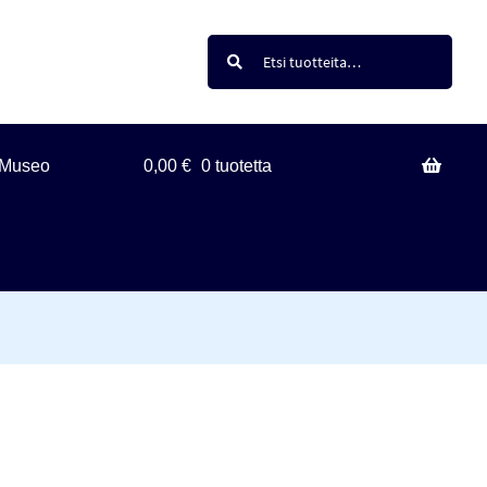
Haku
Etsi:
Museo
0,00
€
0 tuotetta