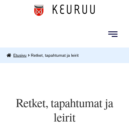
Siirry
Siirry
navigointiin
sisältöön
Etusivu
Retket, tapahtumat ja leirit
Kansalaisopisto
Kirjastopalvelut
Opetuspalvelut
Retket, tapahtumat ja
Pieneläinten hautapaikat
leirit
Retket, tapahtumat ja leirit