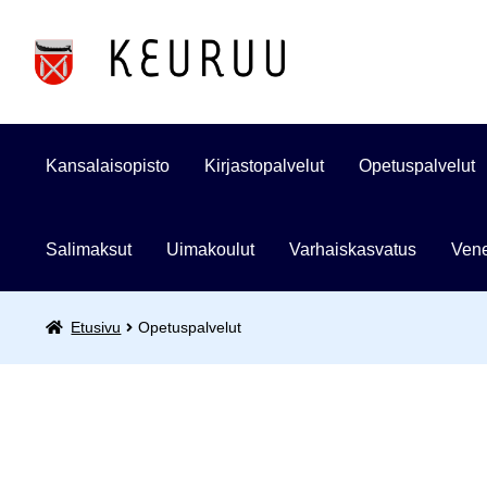
Siirry
Siirry
navigointiin
sisältöön
Kansalaisopisto
Kirjastopalvelut
Opetuspalvelut
Salimaksut
Uimakoulut
Varhaiskasvatus
Vene
Etusivu
Opetuspalvelut