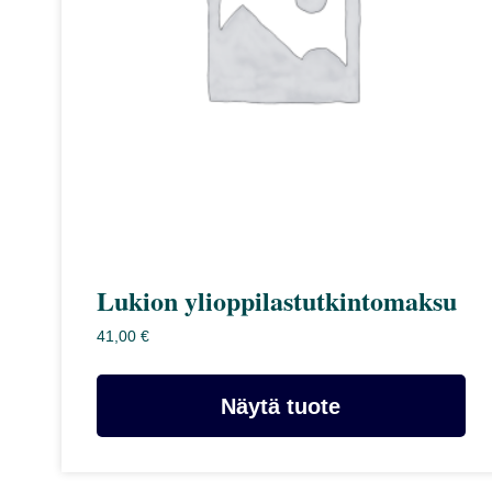
Lukion ylioppilastutkintomaksu
41,00
€
Näytä tuote