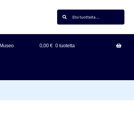
Haku
Etsi:
Museo
0,00
€
0 tuotetta