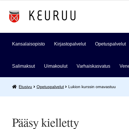
Siirry
Siirry
navigointiin
sisältöön
Kansalaisopisto
Kirjastopalvelut
Opetuspalvelut
Salimaksut
Uimakoulut
Varhaiskasvatus
Vene
Etusivu
Opetuspalvelut
Lukion kurssin omavastuu
Pääsy kielletty