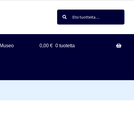
Haku
Etsi:
Museo
0,00
€
0 tuotetta