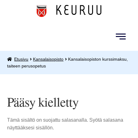
Siirry
Siirry
navigointiin
sisältöön
Etusivu
Kansalaisopisto
Kansalaisopiston kurssimaksu,
Kansalaisopisto
taiteen perusopetus
Kirjastopalvelut
Opetuspalvelut
Pääsy kielletty
Pieneläinten hautapaikat
Tämä sisältö on suojattu salasanalla. Syötä salasana
näyttääksesi sisällön.
Retket, tapahtumat ja leirit