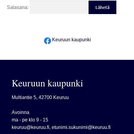
Salasana:
Museo
Salimaksut
Keuruun kaupunki
Uimakoulut
Varhaiskasvatus
Venepaikat
Keuruun kaupunki
Multiantie 5, 42700 Keuruu
Avoinna
ma - pe klo 9 - 15
keuruu@keuruu.fi
,
etunimi.sukunimi@keuruu.fi